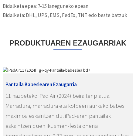
Bidalketa epea: 7-15 laneguneko epean
Bidalketa: DHL, UPS, EMS, FedEx, TNT edo beste batzuk
PRODUKTUAREN EZAUGARRIAK
Pantaila Babeslearen Ezaugarria
11 hazbeteko iPad Air (2024) beira tenplatua.
Marradura, marradura eta kolpeen aurkako babes
maximoa eskaintzen du. iPad-aren pantailak
eskaintzen duen ikusmen-festa onena
berreskuratzen du. 0,33 mm-ko beira tenplatu ultra-