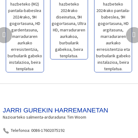
JARRI GUREKIN HARREMANETAN
Nazioarteko salmenta-arduraduna: Tim Woom
Telefonoa: 0086-17602075192