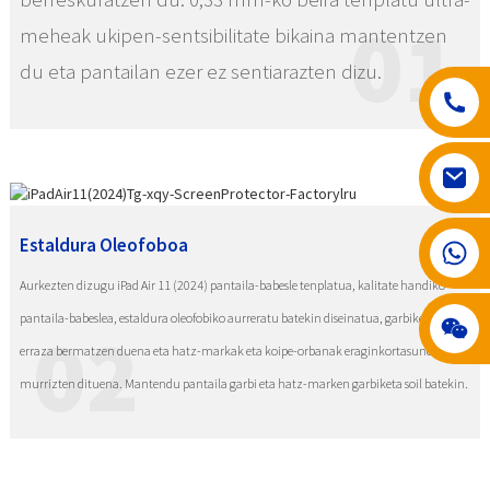
01
meheak ukipen-sentsibilitate bikaina mantentzen
du eta pantailan ezer ez sentiarazten dizu.
Estaldura Oleofoboa
008617602075192
Aurkezten dizugu iPad Air 11 (2024) pantaila-babesle tenplatua, kalitate handiko
pantaila-babeslea, estaldura oleofobiko aurreratu batekin diseinatua, garbiketa
02
erraza bermatzen duena eta hatz-markak eta koipe-orbanak eraginkortasunez
murrizten dituena. Mantendu pantaila garbi eta hatz-marken garbiketa soil batekin.