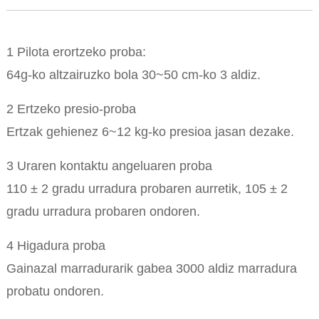
1 Pilota erortzeko proba:
64g-ko altzairuzko bola 30~50 cm-ko 3 aldiz.
2 Ertzeko presio-proba
Ertzak gehienez 6~12 kg-ko presioa jasan dezake.
3 Uraren kontaktu angeluaren proba
110 ± 2 gradu urradura probaren aurretik, 105 ± 2
gradu urradura probaren ondoren.
4 Higadura proba
Gainazal marradurarik gabea 3000 aldiz marradura
probatu ondoren.