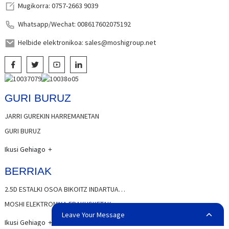
Mugikorra: 0757-2663 9039
Whatsapp/Wechat: 008617602075192
Helbide elektronikoa: sales@moshigroup.net
GURI BURUZ
JARRI GUREKIN HARREMANETAN
GURI BURUZ
Ikusi Gehiago
BERRIAK
2.5D ESTALKI OSOA BIKOITZ INDARTUA…
MOSHI ELEKTRONIKA ERAKUSKETAK
Leave Your Message
Ikusi Gehiago