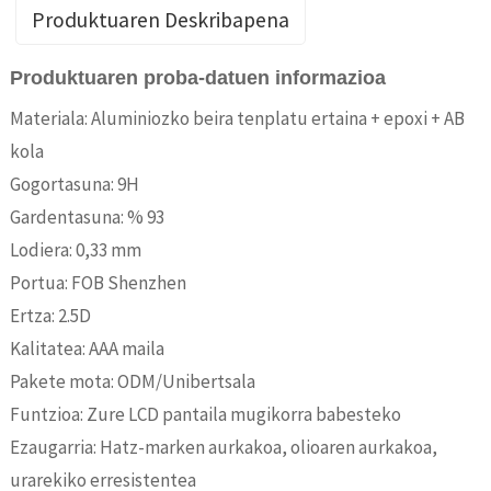
Produktuaren Deskribapena
Produktuaren proba-datuen informazioa
Materiala: Aluminiozko beira tenplatu ertaina + epoxi + AB
kola
Gogortasuna: 9H
Gardentasuna: % 93
Lodiera: 0,33 mm
Portua: FOB Shenzhen
Ertza: 2.5D
Kalitatea: AAA maila
Pakete mota: ODM/Unibertsala
Funtzioa: Zure LCD pantaila mugikorra babesteko
Ezaugarria: Hatz-marken aurkakoa, olioaren aurkakoa,
urarekiko erresistentea