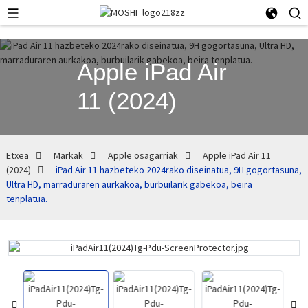
Apple iPad Air
11 (2024)
Etxea
Markak
Apple osagarriak
Apple iPad Air 11
(2024)
iPad Air 11 hazbeteko 2024rako diseinatua, 9H gogortasuna,
Ultra HD, marraduraren aurkakoa, burbuilarik gabekoa, beira
tenplatua.