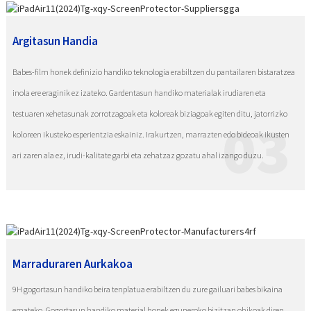
Argitasun Handia
Babes-film honek definizio handiko teknologia erabiltzen du pantailaren bistaratzea
inola ere eraginik ez izateko. Gardentasun handiko materialak irudiaren eta
testuaren xehetasunak zorrotzagoak eta koloreak biziagoak egiten ditu, jatorrizko
03
koloreen ikusteko esperientzia eskainiz. Irakurtzen, marrazten edo bideoak ikusten
ari zaren ala ez, irudi-kalitate garbi eta zehatzaz gozatu ahal izango duzu.
Marraduraren Aurkakoa
9H gogortasun handiko beira tenplatua erabiltzen du zure gailuari babes bikaina
emateko. Gogortasun handiko material honek eguneroko bizitzan ohikoak diren