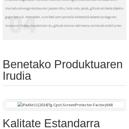
marradurak eraginkortasunez jasaten ditu, hala nola, palak, giltzak eta beste objektu
04
gogor batzuk. Horri esker, zure iPad-aren pantaila kalteetatik babestuta dago eta
itxura ezin hobea mantentzen du, giltzak eraman edo tresna zorrotzak erabili arren.
Benetako Produktuaren
Irudia
Kalitate Estandarra