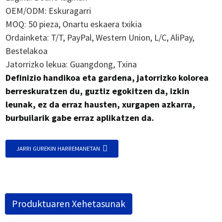
OEM/ODM: Eskuragarri
MOQ: 50 pieza, Onartu eskaera txikia
Ordainketa: T/T, PayPal, Western Union, L/C, AliPay,
Bestelakoa
Jatorrizko lekua: Guangdong, Txina
Definizio handikoa eta gardena, jatorrizko kolorea
berreskuratzen du, guztiz egokitzen da, izkin
leunak, ez da erraz hausten, xurgapen azkarra,
burbuilarik gabe erraz aplikatzen da.
JARRI GUREKIN HARREMANETAN
Produktuaren Xehetasunak