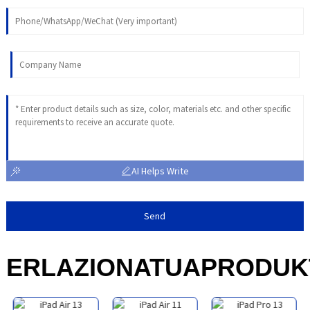
AI Helps Write
Send
ERLAZIONATUA
PRODUK