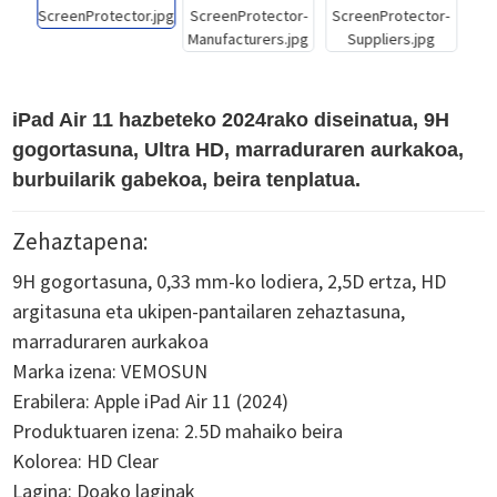
iPad Air 11 hazbeteko 2024rako diseinatua, 9H
gogortasuna, Ultra HD, marraduraren aurkakoa,
burbuilarik gabekoa, beira tenplatua.
Zehaztapena:
9H gogortasuna, 0,33 mm-ko lodiera, 2,5D ertza, HD
argitasuna eta ukipen-pantailaren zehaztasuna,
marraduraren aurkakoa
Marka izena: VEMOSUN
Erabilera: Apple iPad Air 11 (2024)
Produktuaren izena: 2.5D mahaiko beira
Kolorea: HD Clear
Lagina: Doako laginak