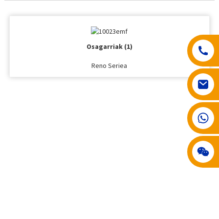
Osagarriak (1)
Reno Seriea
008617602075192