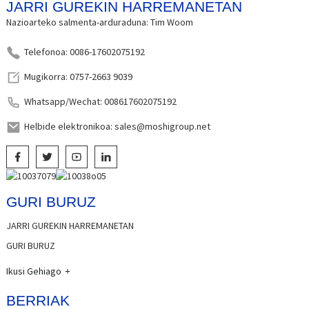
JARRI GUREKIN HARREMANETAN
Nazioarteko salmenta-arduraduna: Tim Woom
Telefonoa: 0086-17602075192
Mugikorra: 0757-2663 9039
Whatsapp/Wechat: 008617602075192
Helbide elektronikoa: sales@moshigroup.net
GURI BURUZ
JARRI GUREKIN HARREMANETAN
GURI BURUZ
Ikusi Gehiago
BERRIAK