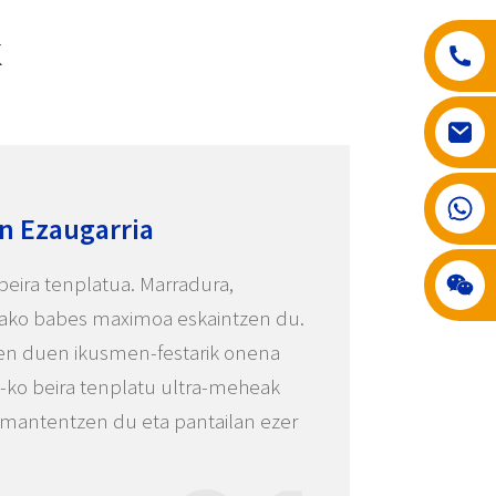
K
008617602075192
n Ezaugarria
 beira tenplatua. Marradura,
ako babes maximoa eskaintzen du.
zen duen ikusmen-festarik onena
-ko beira tenplatu ultra-meheak
a mantentzen du eta pantailan ezer