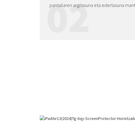
02
pantailaren argitasuna eta edertasuna man