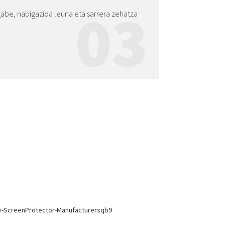
03
gabe, nabigazioa leuna eta sarrera zehatza