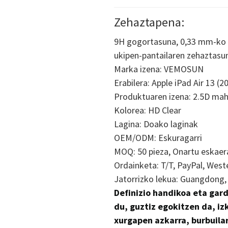
Zehaztapena:
9H gogortasuna, 0,33 mm-ko l
ukipen-pantailaren zehaztasu
Marka izena: VEMOSUN
Erabilera: Apple iPad Air 13 (2
Produktuaren izena: 2.5D mah
Kolorea: HD Clear
Lagina: Doako laginak
OEM/ODM: Eskuragarri
MOQ: 50 pieza, Onartu eskaera
Ordainketa: T/T, PayPal, Weste
Jatorrizko lekua: Guangdong,
Definizio handikoa eta gard
du, guztiz egokitzen da, iz
xurgapen azkarra, burbuilar