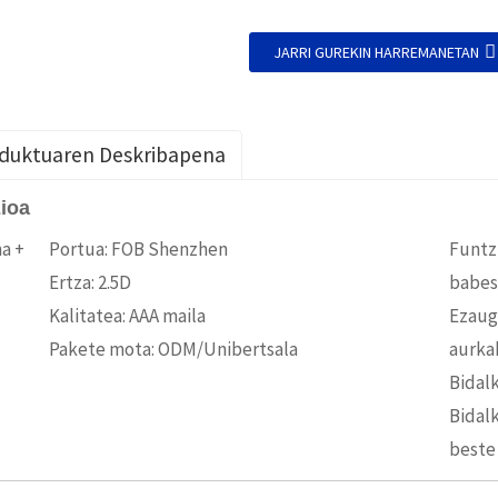
JARRI GUREKIN HARREMANETAN
duktuaren Deskribapena
ioa
na +
Portua: FOB Shenzhen
Funtz
Ertza: 2.5D
babes
Kalitatea: AAA maila
Ezaug
Pakete mota: ODM/Unibertsala
aurka
Bidal
Bidal
beste