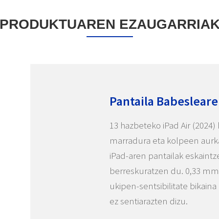
PRODUKTUAREN EZAUGARRIA
Pantaila Babesleare
13 hazbeteko iPad Air (2024)
marradura eta kolpeen aurk
iPad-aren pantailak eskaint
berreskuratzen du. 0,33 mm
ukipen-sentsibilitate bikain
ez sentiarazten dizu.