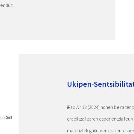
tenduz.
Ukipen-Sentsibilita
iPad Air 13 (2024) honen beira tenp
erabiltzailearen esperientzia leun
materialek gailuaren ukipen-esper