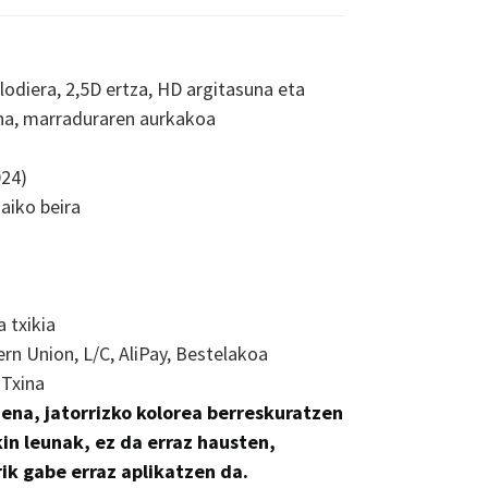
odiera, 2,5D ertza, HD argitasuna eta
na, marraduraren aurkakoa
024)
aiko beira
 txikia
rn Union, L/C, AliPay, Bestelakoa
 Txina
ena, jatorrizko kolorea berreskuratzen
kin leunak, ez da erraz hausten,
ik gabe erraz aplikatzen da.