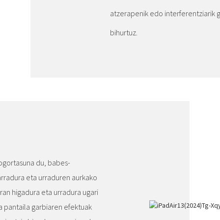
atzerapenik edo interferentziarik 
bihurtuz.
gogortasuna du, babes-
rradura eta urraduren aurkako
eran higadura eta urradura ugari
a pantaila garbiaren efektuak