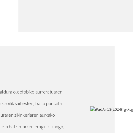
taldura oleofobiko aurreratuaren
k soilik saihesten, baita pantaila
uraren zikinkeriaren aurkako
n eta hatz-marken eraginik izango,