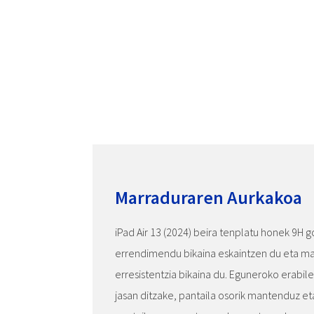
Marraduraren Aurkakoa
iPad Air 13 (2024) beira tenplatu honek 9H 
errendimendu bikaina eskaintzen du eta ma
erresistentzia bikaina du. Eguneroko erabil
jasan ditzake, pantaila osorik mantenduz et