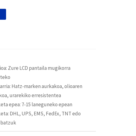
ioa: Zure LCD pantaila mugikorra
teko
arria: Hatz-marken aurkakoa, olioaren
koa, urarekiko erresistentea
keta epea: 7-15 laneguneko epean
keta: DHL, UPS, EMS, FedEx, TNT edo
 batzuk