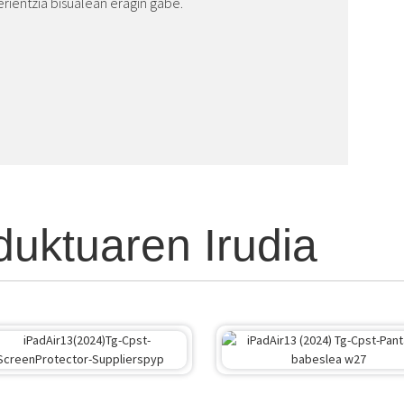
rientzia bisualean eragin gabe.
uktuaren Irudia