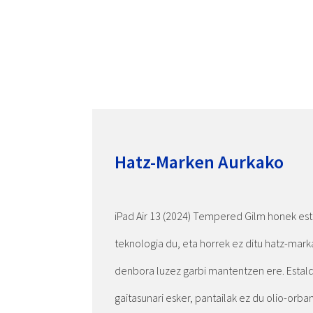
Hatz-Marken Aurkako
iPad Air 13 (2024) Tempered Gilm honek es
teknologia du, eta horrek ez ditu hatz-marka
denbora luzez garbi mantentzen ere. Estald
gaitasunari esker, pantailak ez du olio-orba