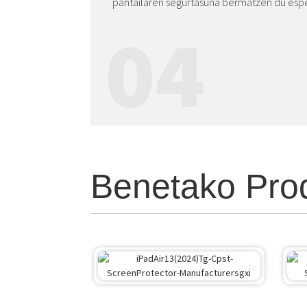
pantailaren segurtasuna bermatzen du espe
04
Benetako Prod