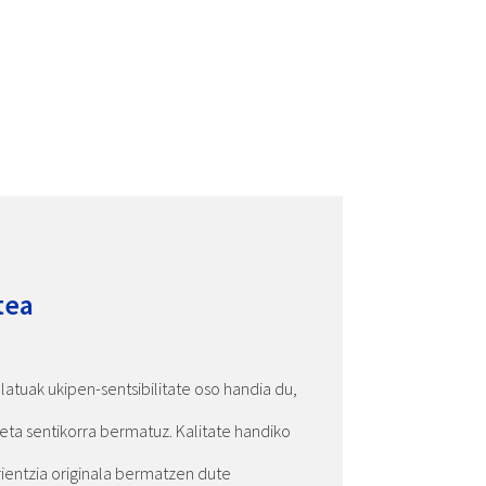
tea
latuak ukipen-sentsibilitate oso handia du,
 eta sentikorra bermatuz. Kalitate handiko
ientzia originala bermatzen dute